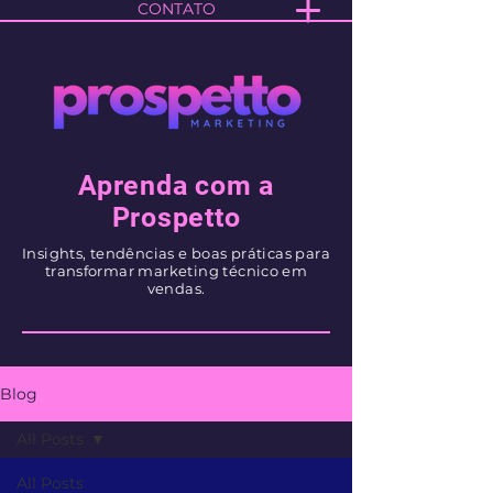
CONTATO
Aprenda com a
Prospetto
Insights, tendências e boas práticas para
transformar marketing técnico em
vendas.
Blog
All Posts
All Posts