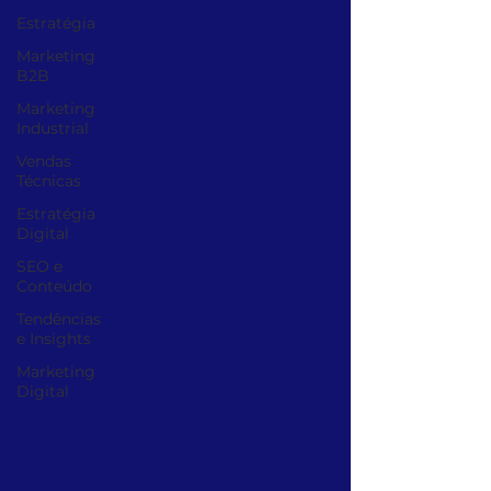
Estratégia
Marketing
B2B
Marketing
Industrial
Vendas
Técnicas
Estratégia
Digital
SEO e
Conteúdo
Tendências
e Insights
Marketing
Digital