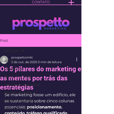
CONTATO
Post
All Posts
prospettomkt
All Posts
3 de out. de 2025
3 min de leitura
Os 5 pilares do marketing e
Estratégia
as mentes por trás das
Marketing B2B
Marketing Industrial
estratégias
Vendas Técnicas
Se marketing fosse um edifício, ele 
Estratégia Digital
se sustentaria sobre cinco colunas 
essenciais: 
posicionamento
, 
SEO e Conteúdo
conteúdo
, 
tráfego qualificado
, 