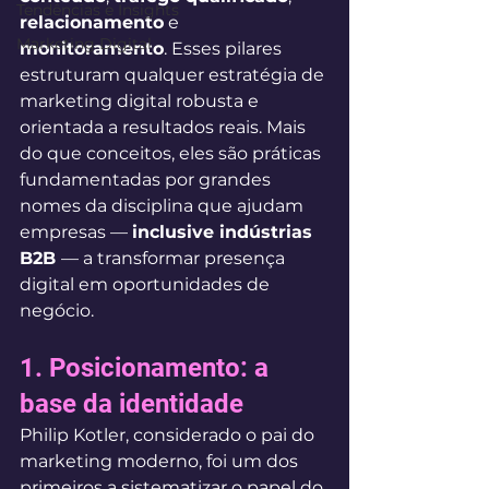
Tendências e Insights
relacionamento
 e 
Marketing Digital
monitoramento
. Esses pilares 
estruturam qualquer estratégia de 
marketing digital robusta e 
orientada a resultados reais. Mais 
do que conceitos, eles são práticas 
fundamentadas por grandes 
nomes da disciplina que ajudam 
empresas — 
inclusive indústrias 
B2B 
— a transformar presença 
digital em oportunidades de 
negócio.
1. Posicionamento: a 
base da identidade
Philip Kotler, considerado o pai do 
marketing moderno, foi um dos 
primeiros a sistematizar o papel do 