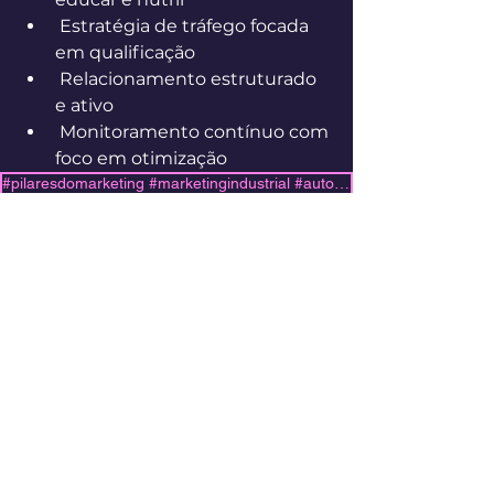
 Estratégia de tráfego focada 
em qualificação
 Relacionamento estruturado 
e ativo
 Monitoramento contínuo com 
foco em otimização
#pilaresdomarketing #marketingindustrial #autoresdemarketing #posicionamento #conteudotecnico
Marketing B2B
Marketing Industrial
Marketing Digital
Ver tudo
Posts recentes